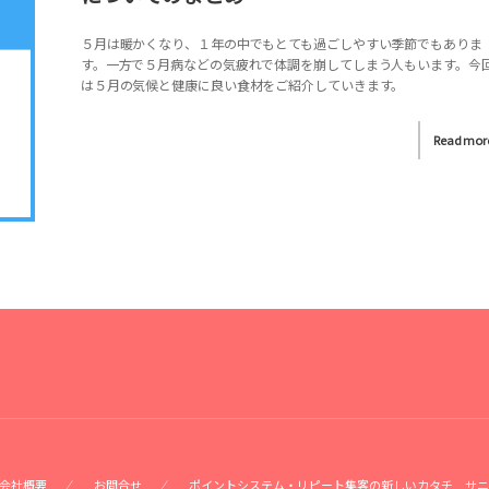
５月は暖かくなり、１年の中でもとても過ごしやすい季節でもありま
す。一方で５月病などの気疲れで体調を崩してしまう人もいます。今
は５月の気候と健康に良い食材をご紹介していきます。
Read mor
会社概要
お問合せ
ポイントシステム・リピート集客の新しいカタチ サニ