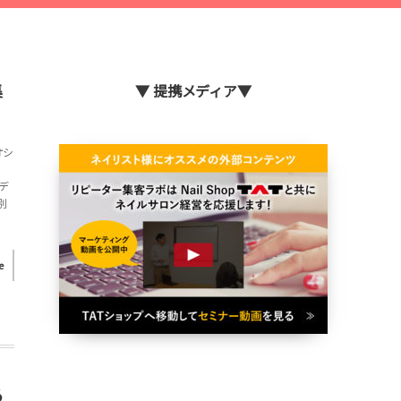
集
▼ 提携メディア▼
オシ
。
デ
別
e
る