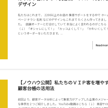
デザイン
私たちはこれまで、 2200以上のお店の 集客サポートをする中で ホー
ページ チラシ 名刺 などのデザインもこれまで たくさん作ってきまし
た。 店舗オーナーと打合せしていて 本当によく言われるのがこちら
（↓） 「オシャレにして！」 「カッコよくして！」 「かわいくして
というオーダーをいただきます。...
Read mor
【ノウハウ公開】私たちのＶＩＰ客を増や
顧客台帳の活用法
前回より、顧客データ分析によって集客力がアップした企業のメジャ
な事例を２つご紹介しました。 YouTube動画はこちら（↓） 美容サ