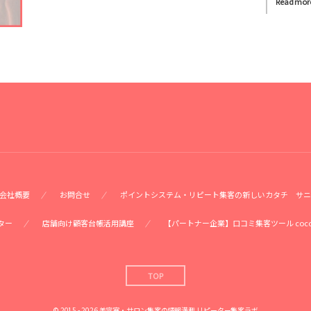
Read mor
会社概要
お問合せ
ポイントシステム・リピート集客の新しいカタチ サニ
ター
店舗向け顧客台帳活用講座
【パートナー企業】口コミ集客ツール coc
TOP
© 2015 - 2026
美容室・サロン集客の情報満載 リピーター集客ラボ