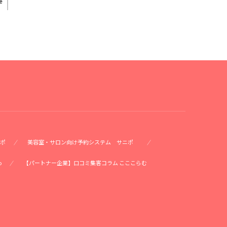
e
ポ
美容室・サロン向け予約システム サニポ
o
【パートナー企業】口コミ集客コラム こここらむ