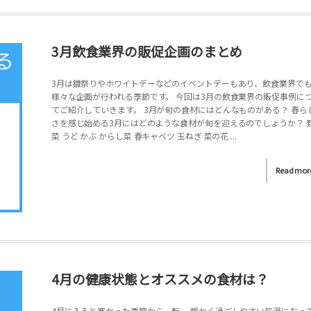
3月飲食業界の販促企画のまとめ
3月は雛祭りやホワイトデーなどのイベントデーもあり、飲食業界で
様々な企画が行われる季節です。 今回は3月の飲食業界の販促事例に
てご紹介していきます。 3月が旬の食材にはどんなものがある？ 春ら
さを感じ始める3月にはどのような食材が旬を迎えるのでしょうか？ 
菜 うど かぶ からし菜 春キャベツ 玉ねぎ 菜の花 ...
Read mor
4月の健康状態とオススメの食材は？
4月に入ると寒かった季節から一転、 暖かく過ごしやすい気温になっ