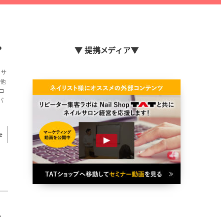
？
▼ 提携メディア▼
・サ
「他
ロ
パ
e
せ