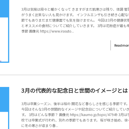
3月は気候は段々と暖かくなって きますがまだ肌寒さは残り、体調 管
がうまく出来ない人も見かけます。 インフルエンザも引き続き心配な
節でもありまだまだ健康面でも気を抜けません。 今回は3月の健康状
とオススメの食材についてご紹介していきます。 3月は花粉症が最も
季節 画像元 https://www.irasuto...
Read mor
3月の代表的な記念日と世間のイメージとは
3月は卒業シーズン、後半は桜の 開花など春らしさを感じる季節です
今回はそんな3月の世間的なイメージや記念日についてご紹介してい
す。 3月はどんな季節？ 画像元 https://kaumo.jp/topic/47949 3月は
校では卒業式が行われ、別れの季節でもあります。 桜が咲き始め、徐
に冬の寒さが収まり春...