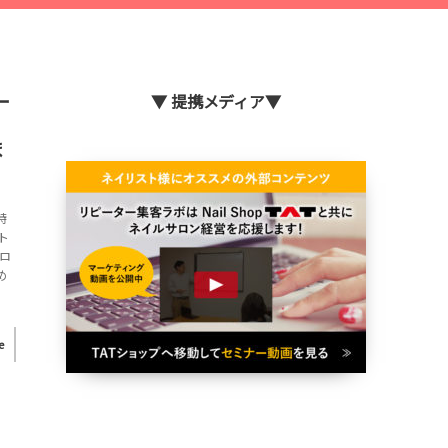
ー
▼ 提携メディア▼
ま
特
ト
ロ
め
e