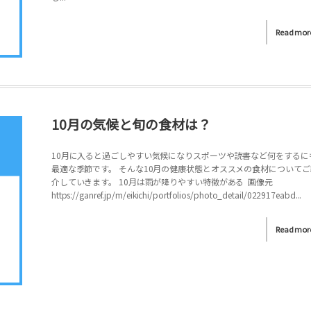
Read mor
10月の気候と旬の食材は？
10月に入ると過ごしやすい気候になりスポーツや読書など何をするに
最適な季節です。 そんな10月の健康状態とオススメの食材についてご
介していきます。 10月は雨が降りやすい特徴がある 画像元
https://ganref.jp/m/eikichi/portfolios/photo_detail/022917eabd...
Read mor