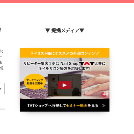
界
▼ 提携メディア▼
材
ー
画
販促
e