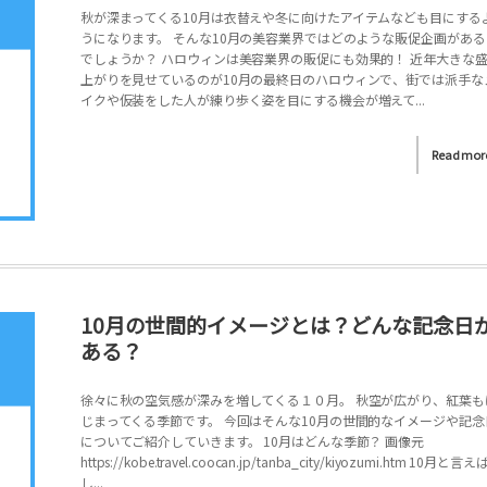
秋が深まってくる10月は衣替えや冬に向けたアイテムなども目にする
うになります。 そんな10月の美容業界ではどのような販促企画がある
でしょうか？ ハロウィンは美容業界の販促にも効果的！ 近年大きな
上がりを見せているのが10月の最終日のハロウィンで、街では派手な
イクや仮装をした人が練り歩く姿を目にする機会が増えて...
Read mor
10月の世間的イメージとは？どんな記念日
ある？
徐々に秋の空気感が深みを増してくる１０月。 秋空が広がり、紅葉も
じまってくる季節です。 今回はそんな10月の世間的なイメージや記念
についてご紹介していきます。 10月はどんな季節？ 画像元
https://kobe.travel.coocan.jp/tanba_city/kiyozumi.htm 10月と言
し...