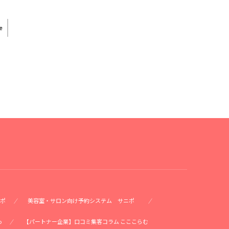
e
ポ
美容室・サロン向け予約システム サニポ
o
【パートナー企業】口コミ集客コラム こここらむ