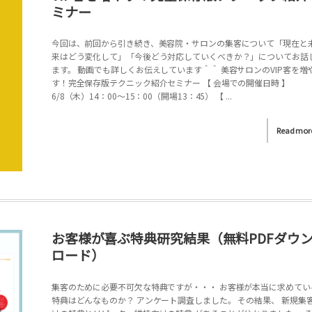
ミナー
今回は、前回から引き続き、美容院・サロンの集客について「現在と
来はどう変化して」「今後どう対応していくべきか？」についてお話
ます。 動画でも詳しくお伝えしています＾＾ 美容サロンのVIP客を増
す！完全保存版テクニック紹介セミナー 【 会場での開催日時 】
6/8（木）14：00～15：00（開場13：45） 【 ...
Read mor
お客様が喜ぶ特典研究結果（無料PDFダウ
ロード）
集客のために必要不可欠な特典ですが・・・ お客様が本当に求めてい
特典はどんなものか？ アンケート調査しました。 その結果、 新規集