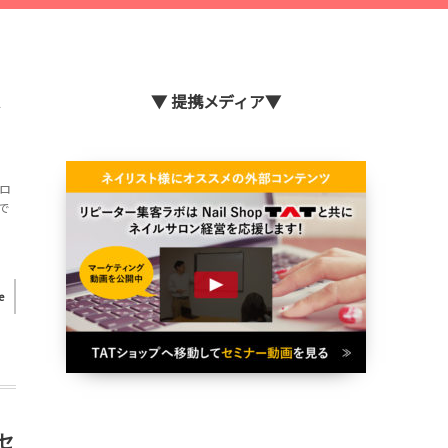
ま
▼ 提携メディア▼
、
ロ
で
。
e
セ