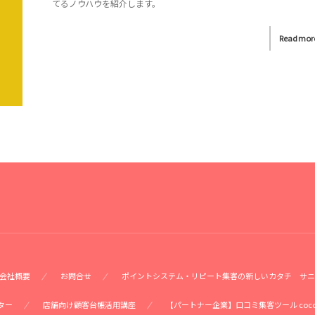
てるノウハウを紹介します。
Read mor
会社概要
お問合せ
ポイントシステム・リピート集客の新しいカタチ サニ
ター
店舗向け顧客台帳活用講座
【パートナー企業】口コミ集客ツール coc