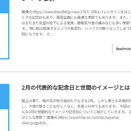
画像元 https://www.drwallet.jp/navi/1767/ 2月はバレンタインをは
とする記念日もあり、販促企画にも最適な季節でもあります。 また、
はまだまだ気温の低下による乾燥、静電気や髪の痛みなども多い季節
す。 特に肌は乾燥するとシワや肌荒れ、ハリツヤが無くなってしまう
因になります。 そ...
Read mor
2月の代表的な記念日と世間のイメージとは
暦上は春で、梅の花が咲き始めたりもする2月。 しかし寒さも本格的
し、大雪が振ることも珍しくなく、冬真っ只中でもあります。 今回は
んな2月の世間的なイメージや記念日についてご紹介していきます。 2
はどんな季節？ 画像元 https://www5.hp-ez.com/hp/sayama-
clinic/page4/bi...