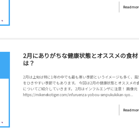
Read mor
2月にありがちな健康状態とオススメの食材
は？
2月は上旬は特に1年の中でも最も寒い季節というイメージも多く、風
をひきやすい季節でもあります。 今回は2月の健康状態とオススメの
についてご紹介していきます。 2月はインフルエンザに注意！ 画像元
https://mikenekotiger.com/infuruenza-yobou-senpukukikan-syo...
Read mor