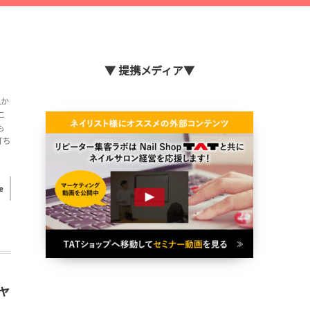
▼ 提携メディア▼
見か
こ
も
打ち
e
ャ