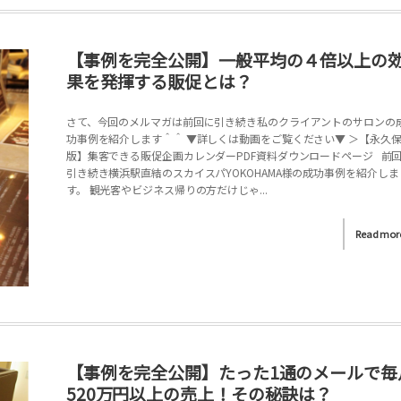
【事例を完全公開】一般平均の４倍以上の
果を発揮する販促とは？
さて、今回のメルマガは前回に引き続き私のクライアントのサロンの
功事例を紹介します＾＾ ▼詳しくは動画をご覧ください▼ ＞【永久
版】集客できる販促企画カレンダーPDF資料ダウンロードページ 前
引き続き横浜駅直結のスカイスパYOKOHAMA様の成功事例を紹介しま
す。 観光客やビジネス帰りの方だけじゃ...
Read mor
【事例を完全公開】たった1通のメールで毎
520万円以上の売上！その秘訣は？