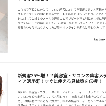
これまで何回かに分けて、サロン経営において重要度の高いお客様を
ストアップしてお知らせするサポートを私たちは行っており、このリ
トに対して１対１のメールを送ることでリピート率と利益を大幅に増
させている！とお話しました。 その後「私もやってみたい！」と多く
反響をいただきたくさんの方が無料オンライン説明会に申し込みして..
Read mor
新規客35％増！？美容室・サロンの集客メ
ィア活用術！すぐに使える具体策を伝授！
今回は、美容室・エステ・ネイル・アイビューティー・リラクゼーシ
ンサロンなどの集客についてお話します。 出来るだけお金をかけずに
忙しい中手間がかからない方法で、様々の集客メディアをシンプルか
効果的に活用する方法を伝授します。 2,200以上の美容室・サロンの