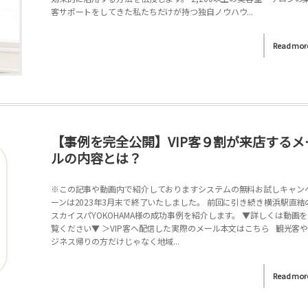
客サポートをしてきた私たちだけが持つ独自ノウハウ...
Read mor
【事例を完全公開】VIP客９割が来店するメ
ルの内容とは？
※この記事や動画内で紹介しておりますシステムの無料お試しキャン
ーンは2023年3月末で終了いたしました。 前回に引き続き横浜駅直結
スカイスパYOKOHAMA様の成功事例を紹介します。 ▼詳しくは動画
覧ください▼ ＞VIP客へ配信した実際のメール本文はこちら 観光客
ジネス帰りの方だけじゃなく地域...
Read mor