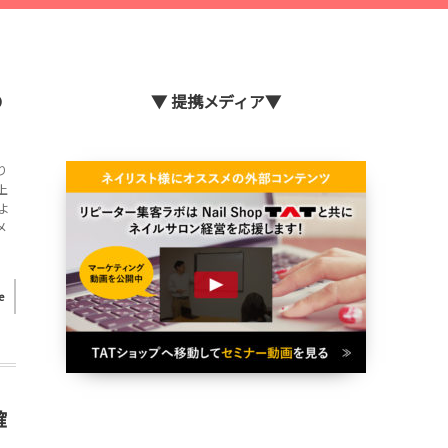
の
▼ 提携メディア▼
り
上
よ
メ
e
確