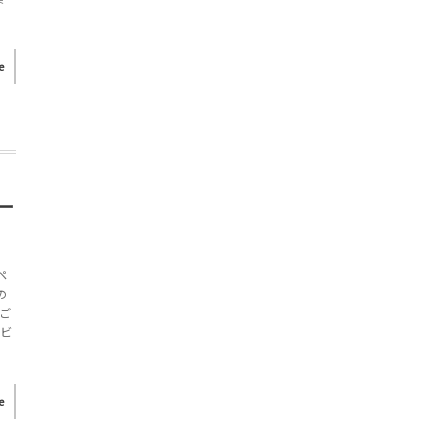
e
ー
ペ
の
をご
やビ
e